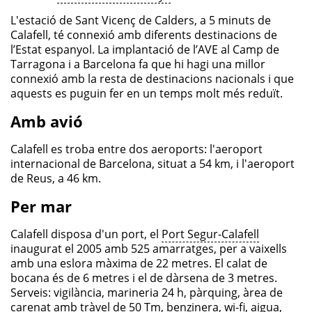
Transparència
L'estació de Sant Vicenç de Calders, a 5 minuts de
Calafell, té connexió amb diferents destinacions de
Tràmits
l’Estat espanyol. La implantació de l’AVE al Camp de
Tarragona i a Barcelona fa que hi hagi una millor
Treball i empresa
connexió amb la resta de destinacions nacionals i que
aquests es puguin fer en un temps molt més reduït.
Seu electrònica AOC
Amb avió
Mapes de Calafell
Calafell es troba entre dos aeroports: l'aeroport
internacional de Barcelona, situat a 54 km, i l'aeroport
de Reus, a 46 km.
Per mar
Calafell disposa d'un port, el
Port Segur-Calafell
inaugurat el 2005 amb 525 amarratges, per a vaixells
amb una eslora màxima de 22 metres. El calat de
bocana és de 6 metres i el de dàrsena de 3 metres.
Serveis: vigilància, marineria 24 h, pàrquing, àrea de
carenat amb tràvel de 50 Tm, benzinera, wi-fi, aigua,