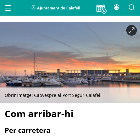
Traduei
Main navigation
Cercar
INICI
AJUNTAMENT
Tipus de contingut
PER TEMES I SERVEIS
- Qualsevol -
MUNICIPI
CERCAR
El municipi
Obrir imatge: Capvespre al Port Segur-Calafell
Història
Com arribar-hi
Patrimoni destacat
Per carretera