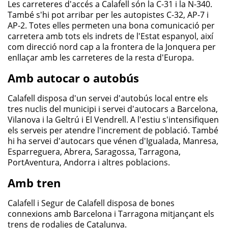
Platges
Les carreteres d'accés a Calafell són la C-31 i la N-340.
També s'hi pot arribar per les autopistes C-32, AP-7 i
AP-2. Totes elles permeten una bona comunicació per
Com arribar-hi
carretera amb tots els indrets de l'Estat espanyol, així
com direcció nord cap a la frontera de la Jonquera per
Telèfons d'interès
enllaçar amb les carreteres de la resta d'Europa.
Amb autocar o autobús
Entitats
Calafell disposa d'un servei d'autobús local entre els
AGENDA D'ACTIVITATS, CURSOS I TALLERS
tres nuclis del municipi i servei d'autocars a Barcelona,
Vilanova i la Geltrú i El Vendrell. A l'estiu s'intensifiquen
els serveis per atendre l'increment de població. També
NOTÍCIES
hi ha servei d'autocars que vénen d'Igualada, Manresa,
Esparreguera, Abrera, Saragossa, Tarragona,
MAPA WEB
PortAventura, Andorra i altres poblacions.
Amb tren
ALTRES PORTALS MUNICIPALS
Calafell i Segur de Calafell disposa de bones
connexions amb Barcelona i Tarragona mitjançant els
Decidim Calafell
trens de
rodalies de Catalunya
.