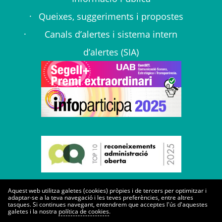
Queixes, suggeriments i propostes
Canals d’alertes i sistema intern
d’alertes (SIA)
Aquest web utilitza galetes (cookies) pròpies i de tercers per optimitzar i
adaptar-se a la teva navegació i les teves preferències, entre altres
tasques. Si continues navegant, entendrem que acceptes l'ús d'aquestes
galetes i la nostra
política de cookies
.